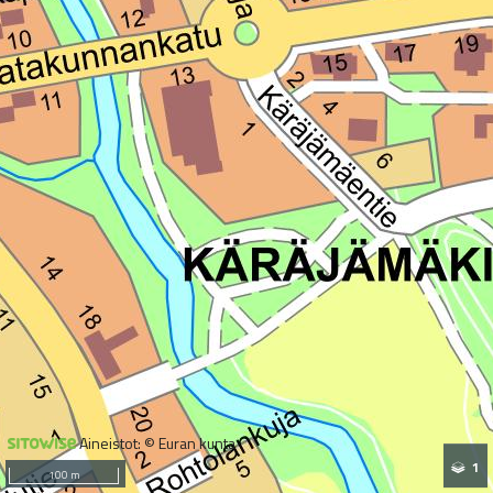
Aineistot: © Euran kunta
1
100 m