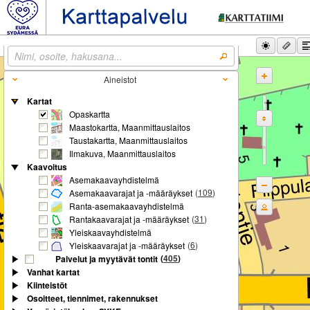
Aineistot
Kartat
Opaskartta
Maastokartta, Maanmittauslaitos
Taustakartta, Maanmittauslaitos
Ilmakuva, Maanmittauslaitos
Kaavoitus
Asemakaavayhdistelmä
(
109
)
Asemakaavarajat ja -määräykset
Ranta-asemakaavayhdistelmä
(
31
)
Rantakaavarajat ja -määräykset
Yleiskaavayhdistelmä
(
6
)
Yleiskaavarajat ja -määräykset
(
405
)
Palvelut ja myytävät tontit
Vanhat kartat
Kiinteistöt
Osoitteet, tiennimet, rakennukset