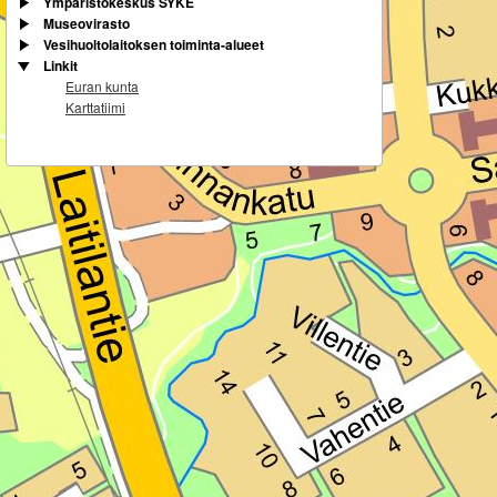
Ympäristökeskus SYKE
Museovirasto
Vesihuoltolaitoksen toiminta-alueet
Linkit
Euran kunta
Karttatiimi