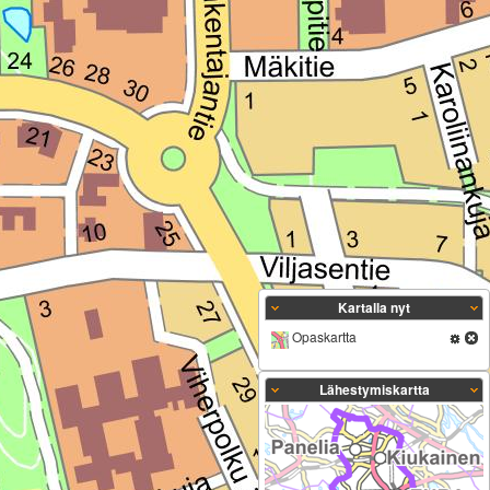
Kartalla nyt
Opaskartta
Lähestymiskartta